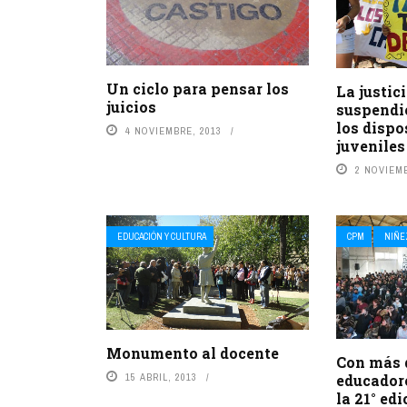
Un ciclo para pensar los
La justic
juicios
suspendió
los dispo
4 NOVIEMBRE, 2013
juvenile
2 NOVIEMB
EDUCACIÓN Y CULTURA
CPM
NIÑE
Monumento al docente
Con más 
educador
15 ABRIL, 2013
la 21° ed