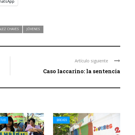
hatsApp
LEZ CHAVES
JÓVENES
Artículo siguiente
Caso Iaccarino: la sentencia
NTUD
BREVES