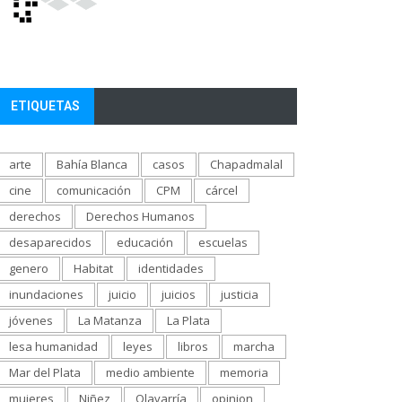
ETIQUETAS
arte
Bahía Blanca
casos
Chapadmalal
cine
comunicación
CPM
cárcel
derechos
Derechos Humanos
desaparecidos
educación
escuelas
genero
Habitat
identidades
inundaciones
juicio
juicios
justicia
jóvenes
La Matanza
La Plata
lesa humanidad
leyes
libros
marcha
Mar del Plata
medio ambiente
memoria
mujeres
Niñez
Olavarría
opinion