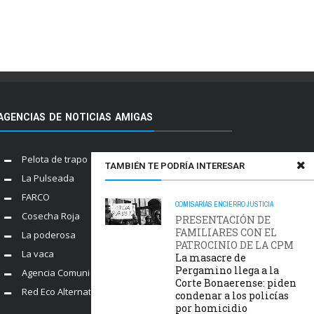
AGENCIAS DE NOTICIAS AMIGAS
Pelota de trapo
TAMBIÉN TE PODRÍA INTERESAR
La Pulseada
FARCO
COMISARÍAS
ENCIERRO
JUSTICIA
Cosecha Roja
PRESENTACIÓN DE
FAMILIARES CON EL
La poderosa
PATROCINIO DE LA CPM
La vaca
La masacre de
Pergamino llega a la
Agencia Comunica
Corte Bonaerense: piden
Red Eco Alternativo
condenar a los policías
por homicidio