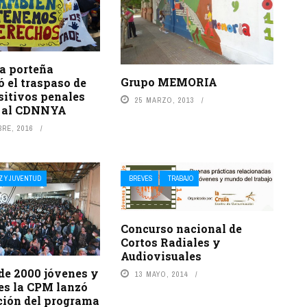
ia porteña
Grupo MEMORIA
 el traspaso de
sitivos penales
25 MARZO, 2013
s al CDNNYA
RE, 2016
Z Y JUVENTUD
BREVES
TRABAJO
Concurso nacional de
Cortos Radiales y
Audiovisuales
de 2000 jóvenes y
13 MAYO, 2014
es la CPM lanzó
ición del programa