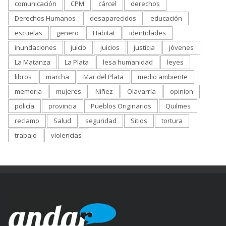
comunicación
CPM
cárcel
derechos
Derechos Humanos
desaparecidos
educación
escuelas
genero
Habitat
identidades
inundaciones
juicio
juicios
justicia
jóvenes
La Matanza
La Plata
lesa humanidad
leyes
libros
marcha
Mar del Plata
medio ambiente
memoria
mujeres
Niñez
Olavarría
opinion
policía
provincia
Pueblos Originarios
Quilmes
reclamo
Salud
seguridad
Sitios
tortura
trabajo
violencias