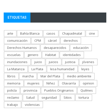
ETIQUETAS
arte
Bahía Blanca
casos
Chapadmalal
cine
comunicación
CPM
cárcel
derechos
Derechos Humanos
desaparecidos
educación
escuelas
genero
Habitat
identidades
inundaciones
juicio
juicios
justicia
jóvenes
La Matanza
La Plata
lesa humanidad
leyes
libros
marcha
Mar del Plata
medio ambiente
memoria
mujeres
Niñez
Olavarría
opinion
policía
provincia
Pueblos Originarios
Quilmes
reclamo
Salud
seguridad
Sitios
tortura
trabajo
violencias