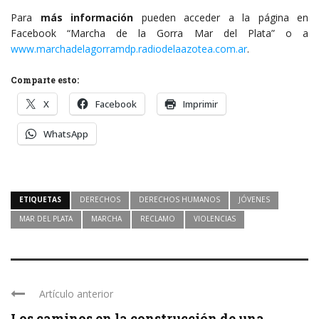
Para
más información
pueden acceder a la página en
Facebook “Marcha de la Gorra Mar del Plata” o a
www.marchadelagorramdp.radiodelaazotea.com.ar
.
Comparte esto:
X
Facebook
Imprimir
WhatsApp
ETIQUETAS
DERECHOS
DERECHOS HUMANOS
JÓVENES
MAR DEL PLATA
MARCHA
RECLAMO
VIOLENCIAS
Artículo anterior
Los caminos en la construcción de una ...