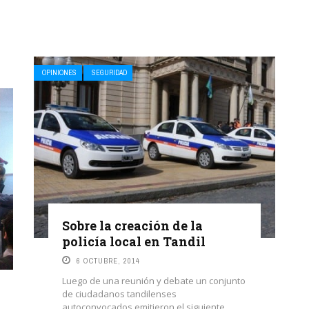
OPINIONES
SEGURIDAD
Sobre la creación de la
policía local en Tandil
6 OCTUBRE, 2014
Luego de una reunión y debate un conjunto
de ciudadanos tandilenses
autoconvocados emitieron el siguiente