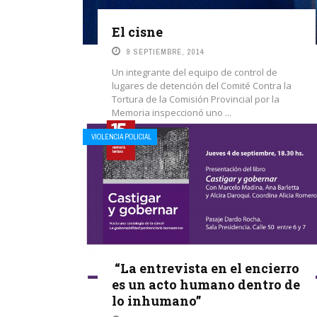
El cisne
9 SEPTIEMBRE, 2014
Un integrante del equipo de control de
lugares de detención del Comité Contra la
Tortura de la Comisión Provincial por la
Memoria inspeccionó uno ...
VIOLENCIA POLICIAL
LEE MAS
“La entrevista en el encierro
es un acto humano dentro de
lo inhumano”