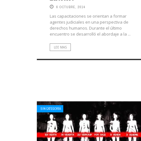
6 OCTUBRE, 2014
Las capacitaciones se orientan a formar
agentes judiciales en una perspectiva de
derechos humanos. Durante el último
encuentro se desarrolló el abordaje a la ...
LEE MAS
SIN CATEGORÍA