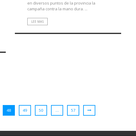
en diversos puntos de la provincia la
campaña contra la mano dura. ...
LEE MAS
48
49
50
…
57