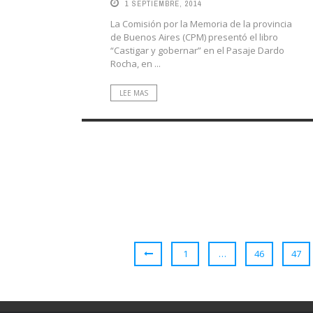
1 SEPTIEMBRE, 2014
La Comisión por la Memoria de la provincia
de Buenos Aires (CPM) presentó el libro
“Castigar y gobernar” en el Pasaje Dardo
Rocha, en ...
LEE MAS
1
…
46
47