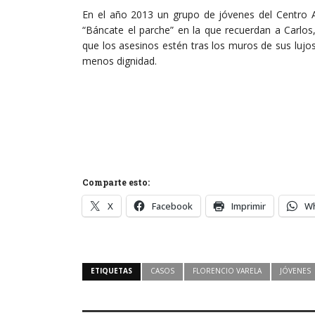
En el año 2013 un grupo de jóvenes del Centro Ang
“Báncate el parche” en la que recuerdan a Carlos
que los asesinos estén tras los muros de sus luj
menos dignidad.
Comparte esto:
X
Facebook
Imprimir
W
ETIQUETAS
CASOS
FLORENCIO VARELA
JÓVENES