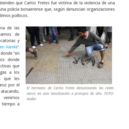
tienden que Carlos Fretes fue víctima de la violencia de una
una policía bonaerense que, según denuncian organizaciones
rinos políticos.
una de las
arrios de
catorias y
en Varela
“.
 donde “en
ios donde
ctivas que
ogas a los
s que les
eso por el
El hermano de Carlos Fretes denunciando las redes
atacando,
narco en una movilización a prinicpio de año. FOTO:
e venimos
Andar
e tiempo a