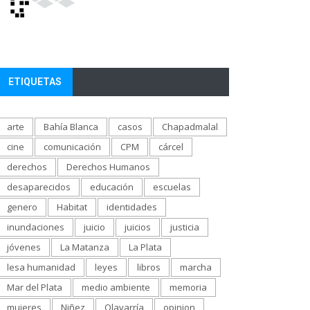
ETIQUETAS
arte
Bahía Blanca
casos
Chapadmalal
cine
comunicación
CPM
cárcel
derechos
Derechos Humanos
desaparecidos
educación
escuelas
genero
Habitat
identidades
inundaciones
juicio
juicios
justicia
jóvenes
La Matanza
La Plata
lesa humanidad
leyes
libros
marcha
Mar del Plata
medio ambiente
memoria
mujeres
Niñez
Olavarría
opinion