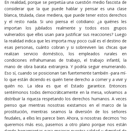
En realidad, porque se perpetúa una cuestión medio fascista de
considerar que la que puede hablar y pensar es una clase
blanca, titulada, clase mediera, que puede tener estos derechos
y el resto nada. Si uno piensa el cotidiano: ¿a quiénes les
importan los jubilados realmente y todos esos grupos
vulnerados que ellxs usan para justificar sus reacciones? Luego
la realidad indica que les importa muy poco cuál es el destino de
esas personas, cuánto cobran y si sobreviven las chicas que
realizan servicio doméstico, los empleados rurales en
condiciones infrahumanas de trabajo, el trabajo infantil, la
mano de obra barata extranjera. Y podría seguir enumerando.
Eso sí, cuando se posicionan tan fuertemente también -para mí-
lo que están diciendo es quién tiene derecho a comer y a vivir y
quién no. La idea es que el Estado garantice. Entonces
sentémonos todxs democráticamente en la mesa, volvamos a
distribuir la riqueza respetando los derechos humanos. A veces
pienso que mientras nosotras existamos en el marco de la
prostitución, mientras seamos la diversión de los señores
feudales, a ellxs les parece bien. Ahora, si nosotras decimos “no
queremos más eso, pasemos a otro plano porque nos están
dando herramientas para mejorar nuestra calidad y dignidad de