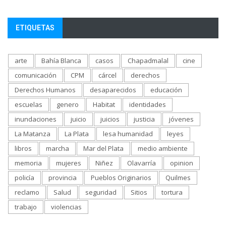
ETIQUETAS
arte
Bahía Blanca
casos
Chapadmalal
cine
comunicación
CPM
cárcel
derechos
Derechos Humanos
desaparecidos
educación
escuelas
genero
Habitat
identidades
inundaciones
juicio
juicios
justicia
jóvenes
La Matanza
La Plata
lesa humanidad
leyes
libros
marcha
Mar del Plata
medio ambiente
memoria
mujeres
Niñez
Olavarría
opinion
policía
provincia
Pueblos Originarios
Quilmes
reclamo
Salud
seguridad
Sitios
tortura
trabajo
violencias