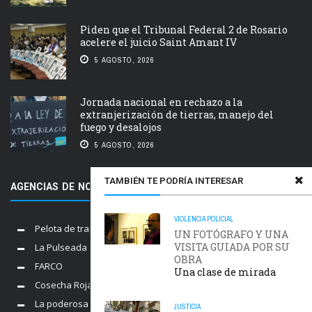
Piden que el Tribunal Federal 2 de Rosario
acelere el juicio Saint Amant IV
5 AGOSTO, 2026
Jornada nacional en rechazo a la
extranjerización de tierras, manejo del
fuego y desalojos
5 AGOSTO, 2026
TAMBIÉN TE PODRÍA INTERESAR
AGENCIAS DE NOTICIAS AMIGAS
VIOLENCIA POLICIAL
Pelota de trapo
UN FOTÓGRAFO Y UNA
VISITA GUIADA POR SU
La Pulseada
OBRA
FARCO
Una clase de mirada
Cosecha Roja
La poderosa
JUSTICIA