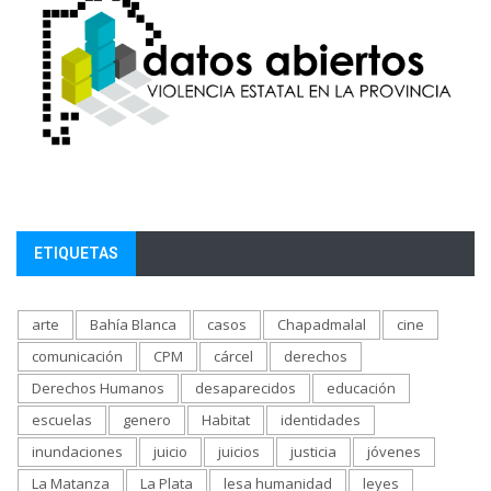
ETIQUETAS
arte
Bahía Blanca
casos
Chapadmalal
cine
comunicación
CPM
cárcel
derechos
Derechos Humanos
desaparecidos
educación
escuelas
genero
Habitat
identidades
inundaciones
juicio
juicios
justicia
jóvenes
La Matanza
La Plata
lesa humanidad
leyes