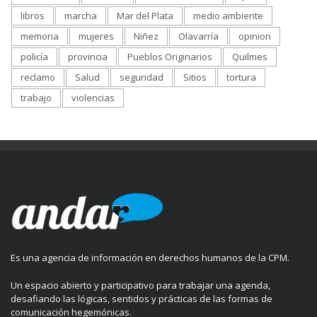
libros
marcha
Mar del Plata
medio ambiente
memoria
mujeres
Niñez
Olavarría
opinion
policía
provincia
Pueblos Originarios
Quilmes
reclamo
Salud
seguridad
Sitios
tortura
trabajo
violencias
Es una agencia de información en derechos humanos de la CPM.
Un espacio abierto y participativo para trabajar una agenda,
desafiando las lógicas, sentidos y prácticas de las formas de
comunicación hegemónicas.