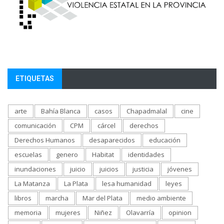
ETIQUETAS
arte
Bahía Blanca
casos
Chapadmalal
cine
comunicación
CPM
cárcel
derechos
Derechos Humanos
desaparecidos
educación
escuelas
genero
Habitat
identidades
inundaciones
juicio
juicios
justicia
jóvenes
La Matanza
La Plata
lesa humanidad
leyes
libros
marcha
Mar del Plata
medio ambiente
memoria
mujeres
Niñez
Olavarría
opinion