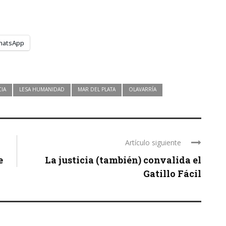
hatsApp
CIA
LESA HUMANIDAD
MAR DEL PLATA
OLAVARRÍA
Artículo siguiente
e
La justicia (también) convalida el
Gatillo Fácil