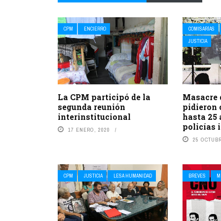
CPM
ENCIERRO
COMISARÍAS
JUSTICIA
La CPM participó de la
Masacre 
segunda reunión
pidieron
interinstitucional
hasta 25 
policías
17 ENERO, 2020
25 OCTUBR
CPM
JUSTICIA
LESA HUMANIDAD
BREVES
M