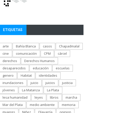
ETIQUETAS
arte
Bahía Blanca
casos
Chapadmalal
cine
comunicación
CPM
cárcel
derechos
Derechos Humanos
desaparecidos
educación
escuelas
genero
Habitat
identidades
inundaciones
juicio
juicios
justicia
jóvenes
La Matanza
La Plata
lesa humanidad
leyes
libros
marcha
Mar del Plata
medio ambiente
memoria
mujeres
Niñez
Olavarría
opinion