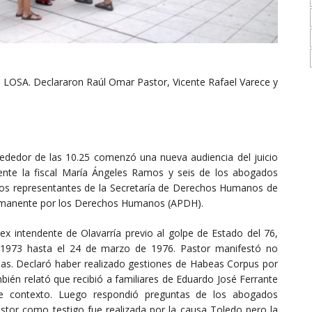
o LOSA. Declararon Raúl Omar Pastor, Vicente Rafael Varece y
rededor de las 10.25 comenzó una nueva audiencia del juicio
sente la fiscal María Ángeles Ramos y seis de los abogados
s los representantes de la Secretaría de Derechos Humanos de
Permanente por los Derechos Humanos (APDH).
ex intendente de Olavarría previo al golpe de Estado del 76,
 1973 hasta el 24 de marzo de 1976. Pastor manifestó no
s. Declaró haber realizado gestiones de Habeas Corpus por
ién relató que recibió a familiares de Eduardo José Ferrante
de contexto. Luego respondió preguntas de los abogados
astor como testigo fue realizada por la causa Toledo pero la