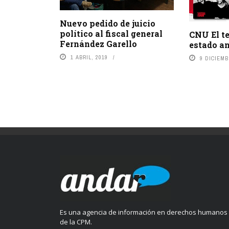
Nuevo pedido de juicio
político al fiscal general
CNU El t
Fernández Garello
estado an
1 ABRIL, 2019
9 DICIEMB
Es una agencia de información en derechos humanos
de la CPM.