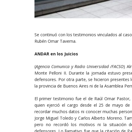
Se continuó con los testimonios vinculados al cas
Rubén Omar Taverna.
ANDAR en los Juicios
(
Agencia Comunica y Radio Universidad /FACSO
) Al
Monte Pelloni II. Durante la jornada estuvo pre
defensores. Por otra parte, se hicieron presente
la provincia de Buenos Aires ni de la Asamblea 
El primer testimonio fue el de Raúl Omar Pastor, 
quien ejerció el cargo desde el 25 de mayo de
recordar muchos datos ni conocer muchas persona
Jorge Miguel Toledo y Carlos Alberto Moreno. Tamb
pero no recordó los motivos ni la situación 
defensores. Lo llamativo fue que la citación de P