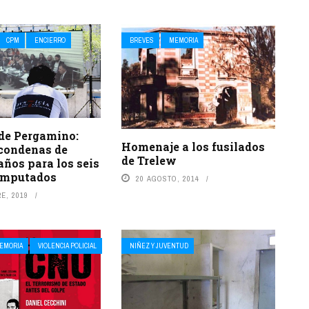
CPM
ENCIERRO
BREVES
MEMORIA
de Pergamino:
Homenaje a los fusilados
 condenas de
de Trelew
años para los seis
 imputados
20 AGOSTO, 2014
E, 2019
EMORIA
VIOLENCIA POLICIAL
NIÑEZ Y JUVENTUD