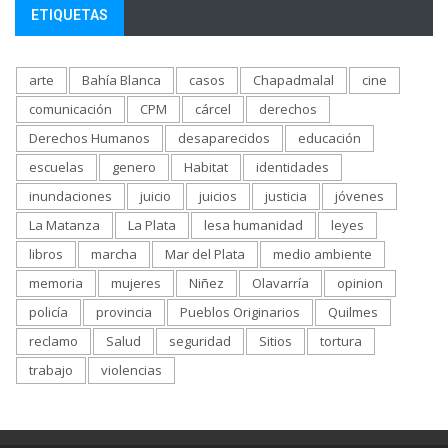
ETIQUETAS
arte
Bahía Blanca
casos
Chapadmalal
cine
comunicación
CPM
cárcel
derechos
Derechos Humanos
desaparecidos
educación
escuelas
genero
Habitat
identidades
inundaciones
juicio
juicios
justicia
jóvenes
La Matanza
La Plata
lesa humanidad
leyes
libros
marcha
Mar del Plata
medio ambiente
memoria
mujeres
Niñez
Olavarría
opinion
policía
provincia
Pueblos Originarios
Quilmes
reclamo
Salud
seguridad
Sitios
tortura
trabajo
violencias