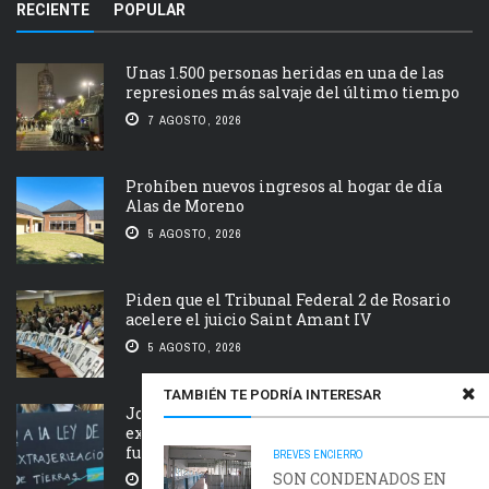
RECIENTE
POPULAR
Unas 1.500 personas heridas en una de las
represiones más salvaje del último tiempo
7 AGOSTO, 2026
Prohíben nuevos ingresos al hogar de día
Alas de Moreno
5 AGOSTO, 2026
Piden que el Tribunal Federal 2 de Rosario
acelere el juicio Saint Amant IV
5 AGOSTO, 2026
TAMBIÉN TE PODRÍA INTERESAR
Jornada nacional en rechazo a la
extranjerización de tierras, manejo del
fuego y desalojos
BREVES
ENCIERRO
SON CONDENADOS EN
5 AGOSTO, 2026