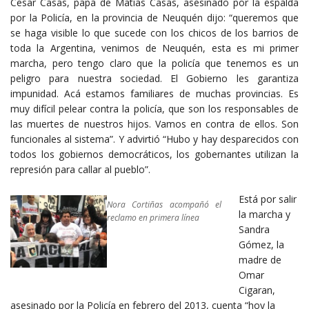
Cesar Casas, papa de Matías Casas, asesinado por la espalda
por la Policía, en la provincia de Neuquén dijo: “queremos que
se haga visible lo que sucede con los chicos de los barrios de
toda la Argentina, venimos de Neuquén, esta es mi primer
marcha, pero tengo claro que la policía que tenemos es un
peligro para nuestra sociedad. El Gobierno les garantiza
impunidad. Acá estamos familiares de muchas provincias. Es
muy difícil pelear contra la policía, que son los responsables de
las muertes de nuestros hijos. Vamos en contra de ellos. Son
funcionales al sistema”. Y advirtió “Hubo y hay desparecidos con
todos los gobiernos democráticos, los gobernantes utilizan la
represión para callar al pueblo”.
Está por salir
Nora Cortiñas acompañó el
la marcha y
reclamo en primera línea
Sandra
Gómez, la
madre de
Omar
Cigaran,
asesinado por la Policía en febrero del 2013, cuenta “hoy la