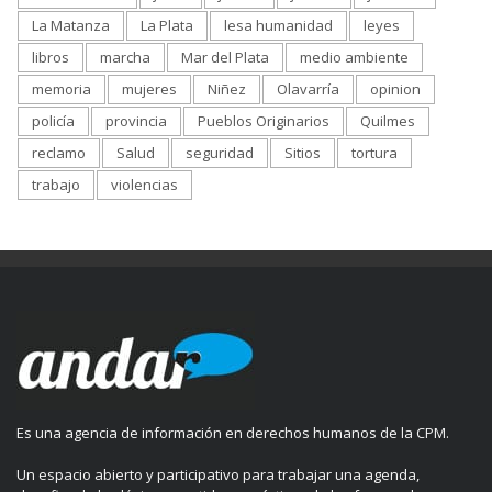
La Matanza
La Plata
lesa humanidad
leyes
libros
marcha
Mar del Plata
medio ambiente
memoria
mujeres
Niñez
Olavarría
opinion
policía
provincia
Pueblos Originarios
Quilmes
reclamo
Salud
seguridad
Sitios
tortura
trabajo
violencias
Es una agencia de información en derechos humanos de la CPM.
Un espacio abierto y participativo para trabajar una agenda,