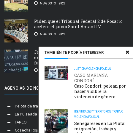
5 AGOSTO, 2026
Piden que el Tribunal Federal 2 de Rosario
acelere el juicio Saint Amant IV
5 AGOSTO, 2026
Jornada nacional en rechazo a la
TAMBIÉN TE PODRÍA INTERESAR
extranjerización de tierras, manejo del
fuego y desalojos
JUSTICIA
VIOLENCIA POLICIAL
5 AGOSTO, 2026
CASO MARIANA
CONDORÍ
Caso Condorí: pelean por
AGENCIAS DE NOTICIAS AMIGAS
hacer visible la
violencia de género
Pelota de trapo
IDENTIDADES Y TERRITORIOS
TRABAJO
La Pulseada
VIOLENCIA POLICIAL
FARCO
Senegaleses en La Plata:
migración, trabajo y
Cosecha Roja