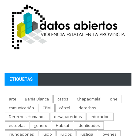
ETIQUETAS
arte
Bahía Blanca
casos
Chapadmalal
cine
comunicación
CPM
cárcel
derechos
Derechos Humanos
desaparecidos
educación
escuelas
genero
Habitat
identidades
inundaciones
juicio
juicios
justicia
jóvenes