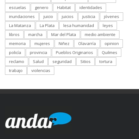
escuelas
genero
Habitat
identidades
inundaciones
juicio
juicios
justicia
jóvenes
La Matanza
La Plata
lesa humanidad
leyes
libros
marcha
Mar del Plata
medio ambiente
memoria
mujeres
Niñez
Olavarría
opinion
policía
provincia
Pueblos Originarios
Quilmes
reclamo
Salud
seguridad
Sitios
tortura
trabajo
violencias