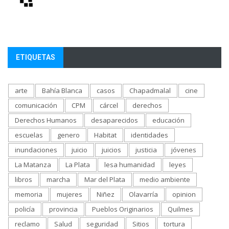
ETIQUETAS
arte
Bahía Blanca
casos
Chapadmalal
cine
comunicación
CPM
cárcel
derechos
Derechos Humanos
desaparecidos
educación
escuelas
genero
Habitat
identidades
inundaciones
juicio
juicios
justicia
jóvenes
La Matanza
La Plata
lesa humanidad
leyes
libros
marcha
Mar del Plata
medio ambiente
memoria
mujeres
Niñez
Olavarría
opinion
policía
provincia
Pueblos Originarios
Quilmes
reclamo
Salud
seguridad
Sitios
tortura