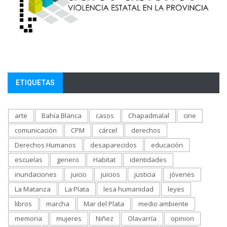
ETIQUETAS
arte
Bahía Blanca
casos
Chapadmalal
cine
comunicación
CPM
cárcel
derechos
Derechos Humanos
desaparecidos
educación
escuelas
genero
Habitat
identidades
inundaciones
juicio
juicios
justicia
jóvenes
La Matanza
La Plata
lesa humanidad
leyes
libros
marcha
Mar del Plata
medio ambiente
memoria
mujeres
Niñez
Olavarría
opinion