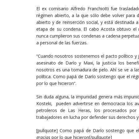
El ex comisario Alfredo Franchiotti fue traslad
régimen abierto, a la que sólo debe volver para 
abierto y de reinserción social, y está destinad
etapa de su condena. El cabo Acosta obtuvo el 
nunca cumplieron sus condenas a cadena perpetua
a personal de las fuerzas.
“Cuando nosotros sostenemos el pacto político y j
asesinato de Darío y Maxi, la justicia los bene
nosotros es una tomadura de pelo. Ahí se ve a las cl
política. Como papá de Darío sostengo que el rég
por lo que hicieron”.
Sin duda alguna, la impunidad genera más impunid
Kosteki, pueden advertirse en democracia los ava
petroleros de Las Heras, los procesados por 
trabajadores en lucha por defender sus derechos y
[pullquote] Como papá de Darío sostengo que el
gracias
por lo que hicieron[/pullquote]