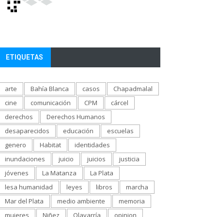
ETIQUETAS
arte
Bahía Blanca
casos
Chapadmalal
cine
comunicación
CPM
cárcel
derechos
Derechos Humanos
desaparecidos
educación
escuelas
genero
Habitat
identidades
inundaciones
juicio
juicios
justicia
jóvenes
La Matanza
La Plata
lesa humanidad
leyes
libros
marcha
Mar del Plata
medio ambiente
memoria
mujeres
Niñez
Olavarría
opinion