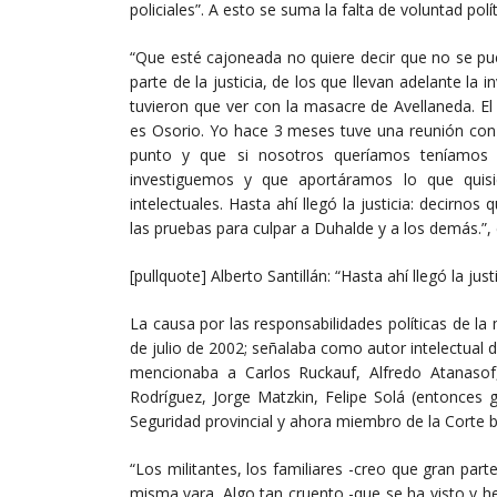
policiales”. A esto se suma la falta de voluntad polí
“Que esté cajoneada no quiere decir que no se pu
parte de la justicia, de los que llevan adelante la i
tuvieron que ver con la masacre de Avellaneda. El j
es Osorio. Yo hace 3 meses tuve una reunión con 
punto y que si nosotros queríamos teníamos a
investiguemos y que aportáramos lo que quisi
intelectuales. Hasta ahí llegó la justicia: decir
las pruebas para culpar a Duhalde y a los demás.”, 
[pullquote] Alberto Santillán: “Hasta ahí llegó la j
La causa por las responsabilidades políticas de la
de julio de 2002; señalaba como autor intelectual 
mencionaba a Carlos Ruckauf, Alfredo Atanasof,
Rodríguez, Jorge Matzkin, Felipe Solá (entonces
Seguridad provincial y ahora miembro de la Corte 
“Los militantes, los familiares -creo que gran par
misma vara. Algo tan cruento -que se ha visto y 