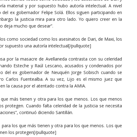
ía material y por supuesto hubo autoría intelectual. A nivel
o del ex gobernador Felipe Solá. Ellos siguen participando en
argo la justicia mira para otro lado. Yo quiero creer en la
odo deja mucho que desear”.
odos como sociedad como los asesinatos de Dari, de Maxi, los
r supuesto una autoría intelectual[/pullquote]
causa por la masacre de Avellaneda contrasta con su celeridad
rnando Esteche y Raúl Lescano, acusados y condenados por
ario del ex gobernador de Neuquén Jorge Sobisch cuando se
ro Carlos Fuentealba. A su vez, Lijo es el mismo juez que
 en la causa por el atentado contra la AMIA.
los que más tienen y otra para los que menos. Los que menos
os protegen. Cuando falta celeridad de la justicia se necesita
aciones”, continuó diciendo Santillán.
una para los que más tienen y otra para los que menos. Los que
enen los protegen[/pullquote]