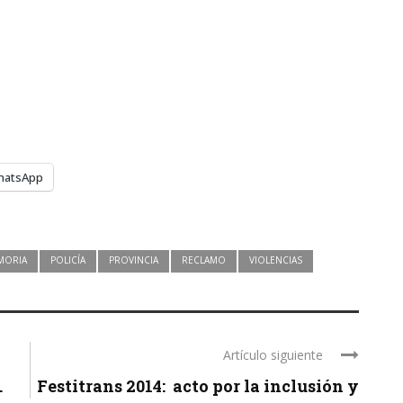
hatsApp
MORIA
POLICÍA
PROVINCIA
RECLAMO
VIOLENCIAS
Artículo siguiente
.
Festitrans 2014: acto por la inclusión y