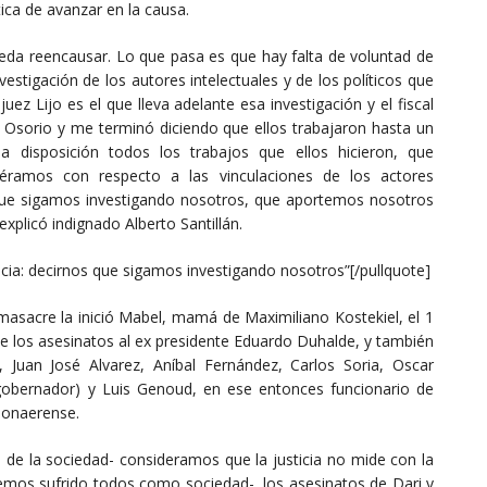
tica de avanzar en la causa.
eda reencausar. Lo que pasa es que hay falta de voluntad de
nvestigación de los autores intelectuales y de los políticos que
uez Lijo es el que lleva adelante esa investigación y el fiscal
Osorio y me terminó diciendo que ellos trabajaron hasta un
 disposición todos los trabajos que ellos hicieron, que
éramos con respecto a las vinculaciones de los actores
nos que sigamos investigando nosotros, que aportemos nosotros
explicó indignado Alberto Santillán.
usticia: decirnos que sigamos investigando nosotros”[/pullquote]
 masacre la inició Mabel, mamá de Maximiliano Kostekiel, el 1
de los asesinatos al ex presidente Eduardo Duhalde, y también
 Juan José Alvarez, Aníbal Fernández, Carlos Soria, Oscar
 gobernador) y Luis Genoud, en ese entonces funcionario de
bonaerense.
te de la sociedad- consideramos que la justicia no mide con la
hemos sufrido todos como sociedad-, los asesinatos de Dari y