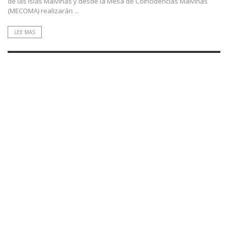
de las Islas Malvinas y desde la Mesa de Coincidencias Malvinas
(MECOMA) realizarán ...
LEE MAS