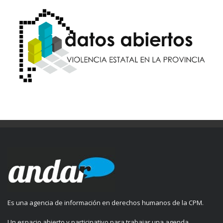
ANDAR en Córdoba (Familiares y amigos de Facundo Rivera Alegre,
Agencia) Facundo, “el Rubio del Pasaje”, tenía 19 años cuando
desapareció, la madrugada del ...
LEE MAS
Es una agencia de información en derechos humanos de la CPM.
Un espacio abierto y participativo para trabajar una agenda,