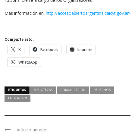
13:30hs. Cierre a cargo de los Organizadores
Más información en:
http://accesoabiertoargentina.caicyt.gov.ar/
Comparte esto:
X
Facebook
Imprimir
WhatsApp
ETIQUETAS
BIBLIOTECAS
COMUNICACIÓN
DERECHOS
EDUCACIÓN
Artículo anterior