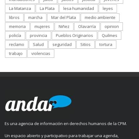
La Matanza
La Plata
lesa humanidad
leyes
libros
marcha
Mar del Plata
medio ambiente
memoria
mujeres
Niñez
Olavarría
opinion
policía
provincia
Pueblos Originarios
Quilmes
reclamo
Salud
seguridad
Sitios
tortura
trabajo
violencias
Es una agencia de información en derechos humanos de la CPM.
Un espacio abierto y participativo para trabajar una agenda,