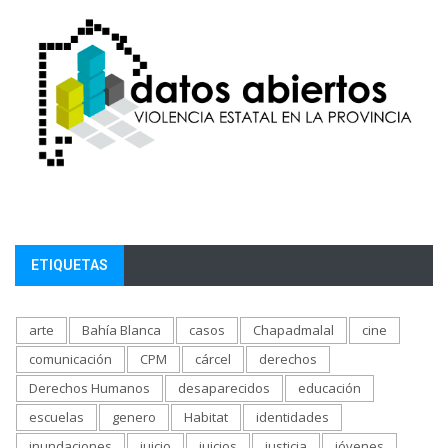
ETIQUETAS
arte
Bahía Blanca
casos
Chapadmalal
cine
comunicación
CPM
cárcel
derechos
Derechos Humanos
desaparecidos
educación
escuelas
genero
Habitat
identidades
inundaciones
juicio
juicios
justicia
jóvenes