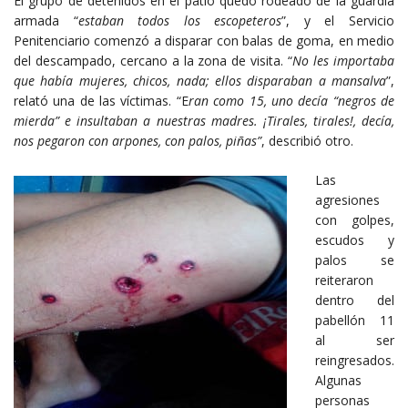
El grupo de detenidos en el patio quedó rodeado de la guardia
armada “
estaban todos los escopeteros
”, y el Servicio
Penitenciario comenzó a disparar con balas de goma, en medio
del descampado, cercano a la zona de visita. “
No les importaba
que había mujeres, chicos, nada; ellos disparaban a mansalva
”,
relató una de las víctimas. “E
ran como 15, uno decía “negros de
mierda” e insultaban a nuestras madres. ¡Tirales, tirales!, decía,
nos pegaron con arpones, con palos, piñas”
, describió otro.
Las
agresiones
con golpes,
escudos y
palos se
reiteraron
dentro del
pabellón 11
al ser
reingresados.
Algunas
personas