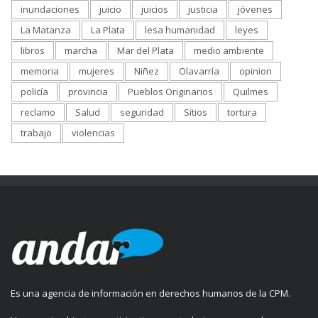
inundaciones
juicio
juicios
justicia
jóvenes
La Matanza
La Plata
lesa humanidad
leyes
libros
marcha
Mar del Plata
medio ambiente
memoria
mujeres
Niñez
Olavarría
opinion
policía
provincia
Pueblos Originarios
Quilmes
reclamo
Salud
seguridad
Sitios
tortura
trabajo
violencias
Es una agencia de información en derechos humanos de la CPM.