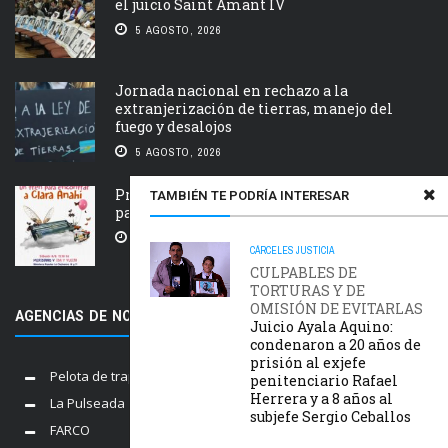
el juicio Saint Amant IV
5 AGOSTO, 2026
Jornada nacional en rechazo a la
extranjerización de tierras, manejo del
fuego y desalojos
5 AGOSTO, 2026
Próxima estación: un tren de ida y vuelta
TAMBIÉN TE PODRÍA INTERESAR
para Clara Anahí
5 AGOSTO, 2026
CÁRCELES
JUSTICIA
CULPABLES DE
TORTURAS Y DE
OMISIÓN DE EVITARLAS
AGENCIAS DE NOTICIAS AMIGAS
Juicio Ayala Aquino:
condenaron a 20 años de
prisión al exjefe
Pelota de trapo
penitenciario Rafael
Herrera y a 8 años al
La Pulseada
subjefe Sergio Ceballos
FARCO