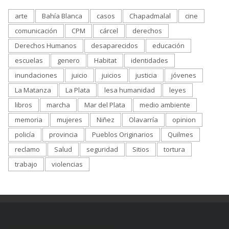
arte
Bahía Blanca
casos
Chapadmalal
cine
comunicación
CPM
cárcel
derechos
Derechos Humanos
desaparecidos
educación
escuelas
genero
Habitat
identidades
inundaciones
juicio
juicios
justicia
jóvenes
La Matanza
La Plata
lesa humanidad
leyes
libros
marcha
Mar del Plata
medio ambiente
memoria
mujeres
Niñez
Olavarría
opinion
policía
provincia
Pueblos Originarios
Quilmes
reclamo
Salud
seguridad
Sitios
tortura
trabajo
violencias