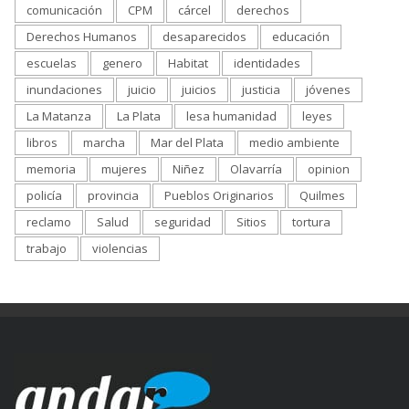
comunicación
CPM
cárcel
derechos
Derechos Humanos
desaparecidos
educación
escuelas
genero
Habitat
identidades
inundaciones
juicio
juicios
justicia
jóvenes
La Matanza
La Plata
lesa humanidad
leyes
libros
marcha
Mar del Plata
medio ambiente
memoria
mujeres
Niñez
Olavarría
opinion
policía
provincia
Pueblos Originarios
Quilmes
reclamo
Salud
seguridad
Sitios
tortura
trabajo
violencias