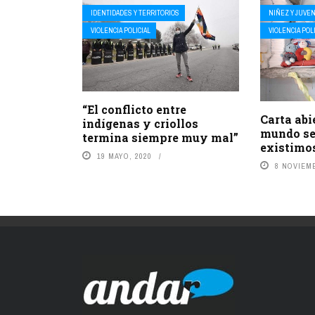
IDENTIDADES Y TERRITORIOS
NIÑEZ Y JUVE
VIOLENCIA POLICIAL
VIOLENCIA POL
“El conflicto entre
Carta abi
indígenas y criollos
mundo se
termina siempre muy mal”
existimo
19 MAYO, 2020
8 NOVIEMB