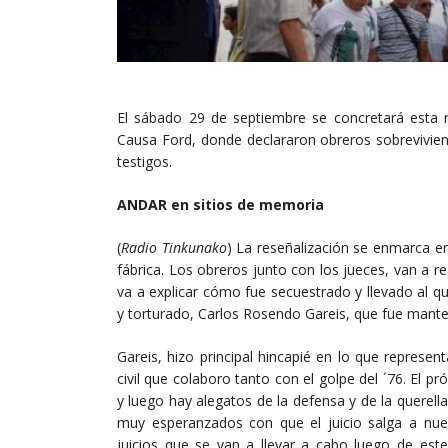
El sábado 29 de septiembre se concretará esta re
Causa Ford, donde declararon obreros sobrevivient
testigos.
ANDAR en sitios de memoria
(
Radio Tinkunako
) La reseñalización se enmarca en 
fábrica. Los obreros junto con los jueces, van a re
va a explicar cómo fue secuestrado y llevado al qui
y torturado, Carlos Rosendo Gareis, que fue mante
Gareis, hizo principal hincapié en lo que representa
civil que colaboro tanto con el golpe del ´76. El p
y luego hay alegatos de la defensa y de la querella
muy esperanzados con que el juicio salga a nues
juicios que se van a llevar a cabo luego de es