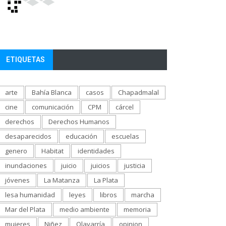
ETIQUETAS
arte
Bahía Blanca
casos
Chapadmalal
cine
comunicación
CPM
cárcel
derechos
Derechos Humanos
desaparecidos
educación
escuelas
genero
Habitat
identidades
inundaciones
juicio
juicios
justicia
jóvenes
La Matanza
La Plata
lesa humanidad
leyes
libros
marcha
Mar del Plata
medio ambiente
memoria
mujeres
Niñez
Olavarría
opinion