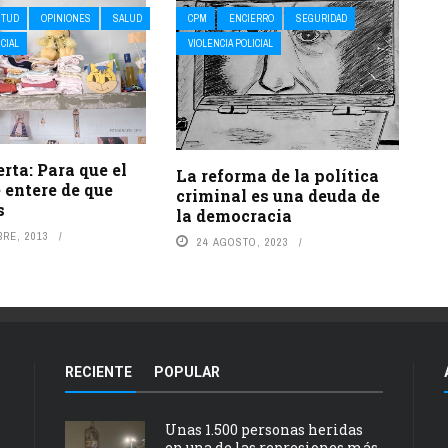
NTUD
OPINIONES
SALUD
CPM
ENCIERRO
SEGURIDAD
ICIAL
VIOLENCIA POLICIAL
erta: Para que el
La reforma de la política
 entere de que
criminal es una deuda de
s
la democracia
RE, 2013
24 AGOSTO, 2023
RECIENTE
POPULAR
Unas 1.500 personas heridas
en una de las represiones más