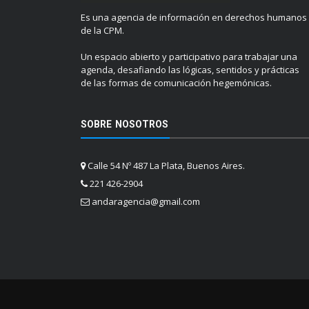
Es una agencia de información en derechos humanos
de la CPM.
Un espacio abierto y participativo para trabajar una
agenda, desafiando las lógicas, sentidos y prácticas
de las formas de comunicación hegemónicas.
SOBRE NOSOTROS
Calle 54 Nº 487 La Plata, Buenos Aires.
221 426-2904
andaragencia@gmail.com