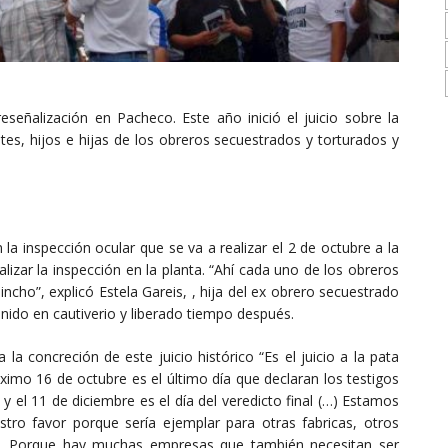
señalización en Pacheco. Este año inició el juicio sobre la
es, hijos e hijas de los obreros secuestrados y torturados y
la inspección ocular que se va a realizar el 2 de octubre a la
alizar la inspección en la planta. “Ahí cada uno de los obreros
ncho”, explicó Estela Gareis, , hija del ex obrero secuestrado
nido en cautiverio y liberado tiempo después.
 la concreción de este juicio histórico “Es el juicio a la pata
róximo 16 de octubre es el último día que declaran los testigos
 y el 11 de diciembre es el día del veredicto final (…) Estamos
tro favor porque sería ejemplar para otras fabricas, otros
te. Porque hay muchas empresas que también necesitan ser