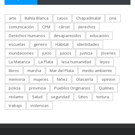
arte
Bahía Blanca
casos
Chapadmalal
cine
comunicación
CPM
cárcel
derechos
Derechos Humanos
desaparecidos
educación
escuelas
genero
Habitat
identidades
inundaciones
juicio
juicios
justicia
jóvenes
La Matanza
La Plata
lesa humanidad
leyes
libros
marcha
Mar del Plata
medio ambiente
memoria
mujeres
Niñez
Olavarría
opinion
policía
provincia
Pueblos Originarios
Quilmes
reclamo
Salud
seguridad
Sitios
tortura
trabajo
violencias