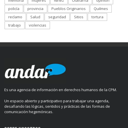
memoria
mujeres
Niñez
Olavarría
opinion
policía
provincia
Pueblos Originarios
Quilmes
reclamo
Salud
seguridad
Sitios
tortura
trabajo
violencias
Es una agencia de información en derechos humanos de la CPM.
Un espacio abierto y participativo para trabajar una agenda,
desafiando las lógicas, sentidos y prácticas de las formas de
comunicación hegemónicas.