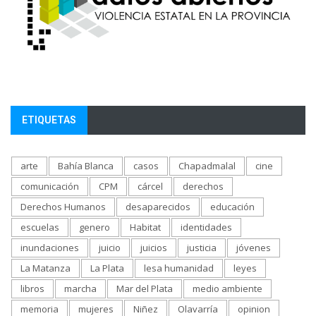
ETIQUETAS
arte
Bahía Blanca
casos
Chapadmalal
cine
comunicación
CPM
cárcel
derechos
Derechos Humanos
desaparecidos
educación
escuelas
genero
Habitat
identidades
inundaciones
juicio
juicios
justicia
jóvenes
La Matanza
La Plata
lesa humanidad
leyes
libros
marcha
Mar del Plata
medio ambiente
memoria
mujeres
Niñez
Olavarría
opinion