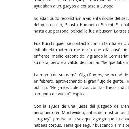
ayudaban a uruguayos a exiliarse a Europa.
Soledad pudo reconstruir la violenta noche del secue
del quinto piso, Fausto Humberto Bucchi. Ella ha
hasta que personal policial la fue a buscar. La tra
Fue Bucchi quien se contactó con su familia en Ur
“Mi abuela materna me decía que ella pasó u
enfrente, medio escondido, vigilando la Comisaría”,
su nieta, pero era válido desconfiar. “Se quedaba 
La mamá de su mamá, Olga Ramos, se ocupó de lle
en febrero, aprovechando el gran flujo de gente. 
público. “Elegía los colectivos con las líneas má
tomando de vuelta”, explica.
Con la ayuda de una jueza del Juzgado de Menor
aeropuerto en Montevideo, antes de mostrar los 
Uruguay”, precisa, a la vez que agrega que su abu
habeas corpus. Tenía que seguir buscando a mis pa