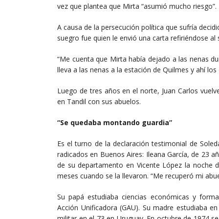
vez que plantea que Mirta “asumió mucho riesgo”.
A causa de la persecución política que sufría decid
suegro fue quien le envió una carta refiriéndose al
“Me cuenta que Mirta había dejado a las nenas dur
lleva a las nenas a la estación de Quilmes y ahí los 
Luego de tres años en el norte, Juan Carlos vuelv
en Tandil con sus abuelos.
“Se quedaba montando guardia”
Es el turno de la declaración testimonial de Sole
radicados en Buenos Aires: Ileana García, de 23 
de su departamento en Vicente López la noche de
meses cuando se la llevaron. “Me recuperó mi abue
Su papá estudiaba ciencias económicas y forma
Acción Unificadora (GAU). Su madre estudiaba en
militar en el 73 en Uruguay. En octubre de 1974 s