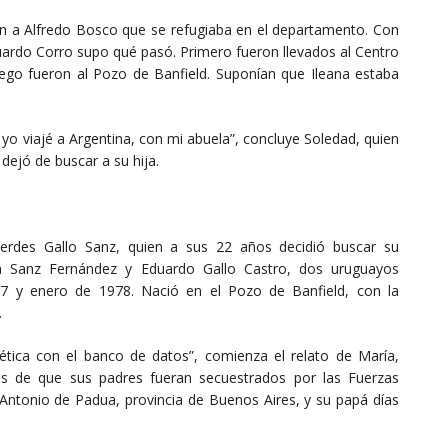
n a Alfredo Bosco que se refugiaba en el departamento. Con
uardo Corro supo qué pasó. Primero fueron llevados al Centro
ego fueron al Pozo de Banfield. Suponían que Ileana estaba
yo viajé a Argentina, con mi abuela”, concluye Soledad, quien
dejó de buscar a su hija.
cerdes Gallo Sanz, quien a sus 22 años decidió buscar su
ida Sanz Fernández y Eduardo Gallo Castro, dos uruguayos
77 y enero de 1978. Nació en el Pozo de Banfield, con la
.
tica con el banco de datos”, comienza el relato de María,
as de que sus padres fueran secuestrados por las Fuerzas
ntonio de Padua, provincia de Buenos Aires, y su papá días