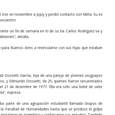
ió irse en noviembre a Jujuy y perdió contacto con Mirta. Su ex
 secuestro.
ante un fin de semana en lo de su tía. Carlos Rodríguez va y
detienen”, detalla.
e para Buenos Aires a revincularse con sus hijas que estaban
dad Dossetti García, hija de una pareja de jóvenes uruguayos
años, y Edmundo Dossetti, de 25, quienes fueron secuestrados
l 21 de diciembre de 1977. Ella era sólo una bebé de siete
la”, expresa.
ba parte de una agrupación estudiantil llamada Grupos de
 la Facultad de Humanidades hasta que se produce el golpe
e instalaron en Argentina y continuaron sus estudios. También