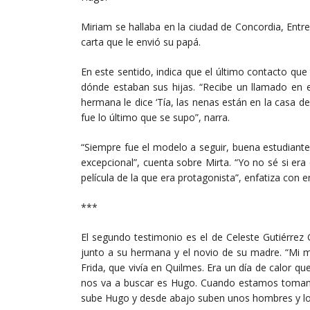
Miriam se hallaba en la ciudad de Concordia, Ent
carta que le envió su papá.
En este sentido, indica que el último contacto qu
dónde estaban sus hijas. “Recibe un llamado en e
hermana le dice ‘Tía, las nenas están en la casa d
fue lo último que se supo”, narra.
“Siempre fue el modelo a seguir, buena estudiante
excepcional”, cuenta sobre Mirta. “Yo no sé si era 
película de la que era protagonista”, enfatiza con
***
El segundo testimonio es el de Celeste Gutiérrez G
junto a su hermana y el novio de su madre. “Mi m
Frida, que vivía en Quilmes. Era un día de calor que
nos va a buscar es Hugo. Cuando estamos tomand
sube Hugo y desde abajo suben unos hombres y lo 