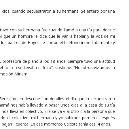
re Ríos, cuando secuestraron a su hermana. Se enteró por una
e tuvo con su hermana fue cuando llamó a una tía para decirle
l que un hombre le dice que le van a hablar y la voz de mi
e los padres de Hugo’. Le cortan el teléfono inmediatamente y
, profesora de piano a los 18 años. Siempre tuvo una actitud
el foco o se llevaba el foco”, sostiene. “Nosotros vivíamos la
 emoción Miriam.
erelli, quien describe con detalles el día que la secuestraron
amá nos había llevado a pasar unos días a la casa de su tía
 nos lleva en colectivo. Ella se va y al otro día la persona que
o el colectivo, mi hermana y yo subimos primero, después
bajan”, cuenta. En ese momento Celeste tenía casi 4 años.