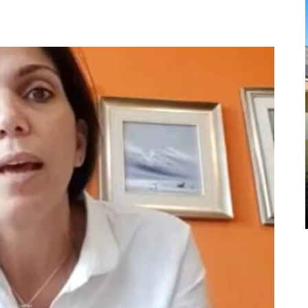
CPM
EDUCACIÓN Y CULTURA
CICLO DE CONVERSATORIOS EN LA
BIBLIOTECA DE LA CPM
RELATOS ...
La Comisión Provincial por la Memoria (CPM), el
departamento de Letras de la Facultad de
Humanidades de la Universidad Nacional de La
Plata (UNLP) e H.I.J.O.S. regional La Plata
realizaron ...