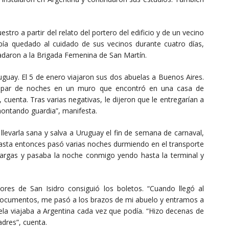
stro a partir del relato del portero del edificio y de un vecino
bía quedado al cuidado de sus vecinos durante cuatro días,
sladaron a la Brigada Femenina de San Martín.
uguay. El 5 de enero viajaron sus dos abuelas a Buenos Aires.
n par de noches en un muro que encontró en una casa de
 cuenta. Tras varias negativas, le dijeron que le entregarían a
montando guardia”, manifesta.
varla sana y salva a Uruguay el fin de semana de carnaval,
Hasta entonces pasó varias noches durmiendo en el transporte
s largas y pasaba la noche conmigo yendo hasta la terminal y
es de San Isidro consiguió los boletos. “Cuando llegó al
documentos, me pasó a los brazos de mi abuelo y entramos a
ela viajaba a Argentina cada vez que podía. “Hizo decenas de
dres”, cuenta.