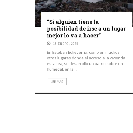
“Si alguien tiene la
posibilidad de irse a un lugar
mejor lo va a hacer”
13 ENERO, 2025
En Esteban Echeverría, como en muchos
otros lugares donde el acceso a la vivienda
escasea, se desarrolló un barrio sobre un
humedal, en la ...
LEE MAS