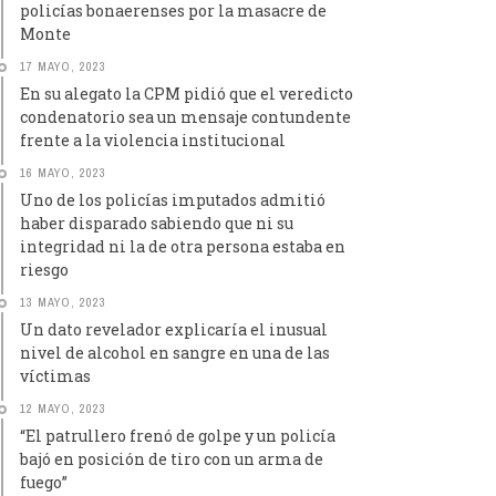
policías bonaerenses por la masacre de
Monte
17 MAYO, 2023
En su alegato la CPM pidió que el veredicto
condenatorio sea un mensaje contundente
frente a la violencia institucional
16 MAYO, 2023
Uno de los policías imputados admitió
haber disparado sabiendo que ni su
integridad ni la de otra persona estaba en
riesgo
13 MAYO, 2023
Un dato revelador explicaría el inusual
nivel de alcohol en sangre en una de las
víctimas
12 MAYO, 2023
“El patrullero frenó de golpe y un policía
bajó en posición de tiro con un arma de
fuego”