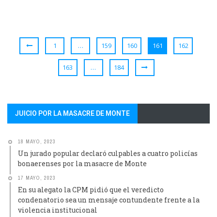
1
…
159
160
161
162
163
…
184
JUICIO POR LA MASACRE DE MONTE
18 MAYO, 2023
Un jurado popular declaró culpables a cuatro policías
bonaerenses por la masacre de Monte
17 MAYO, 2023
En su alegato la CPM pidió que el veredicto
condenatorio sea un mensaje contundente frente a la
violencia institucional