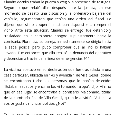
Claudio decidió trabar la puerta y exigió la presencia de testigos.
Según lo que relató días después ante la justicia, en ese
momento se desató una discusión y le ordenaron bajarse del
vehículo, argumentaron que tenían una orden del fiscal. Le
dijeron que si no cooperaba estaban dispuestos a romper el
vidrio. Ante esta situación, Claudio se entregó, fue detenido y
trasladado en la camioneta Kangoo supuestamente hacia la
comisaría. Florencia, su pareja, inmediatamente se dirigió hacia
la sede policial pero pudo comprobar que allí no lo habían
llevado. Fue entonces que ella realizó la denuncia del operativo
y detención a través de la línea de emergencias 911.
La víctima sostuvo en su declaración que fue trasladado a una
casa particular, ubicada en 143 y avenida 1 de Villa Gesell, donde
se encontraban todas las personas que lo habían detenido:
“Estaban sacados y encima los vi tomando falopa”, dijo. Afirmó
que en ese lugar se encontraba el comisario Maldonado, titular
de la comisaría 2da de Villa Gesell, quien le advirtió: “Así que a
vos te gusta denunciar policías ¿No?”
Contó que le pusieron un precinto en las manos para