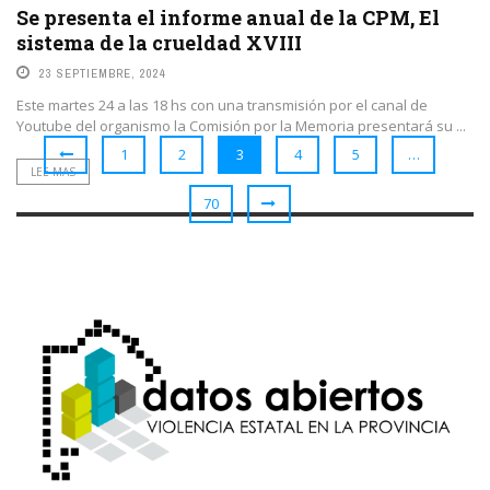
Se presenta el informe anual de la CPM, El
sistema de la crueldad XVIII
23 SEPTIEMBRE, 2024
Este martes 24 a las 18 hs con una transmisión por el canal de
Youtube del organismo la Comisión por la Memoria presentará su ...
1
2
3
4
5
…
LEE MAS
70