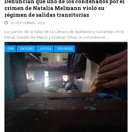
Denuncian que uno de los condenados por el
crimen de Natalia Melmann violó su
régimen de salidas transitorias
30 SEPTIEMBRE, 2024
Los jueces de la Sala I de la Cámara de Apelación y Garantías en lo
Penal, Gastón De Marco y Esteban Viñas, le concedieron ...
CPM
ENCIERRO
JUSTICIA
SEGURIDAD
LEE MAS