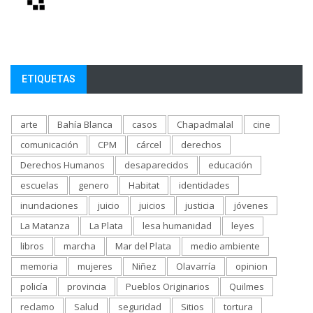
ETIQUETAS
arte
Bahía Blanca
casos
Chapadmalal
cine
comunicación
CPM
cárcel
derechos
Derechos Humanos
desaparecidos
educación
escuelas
genero
Habitat
identidades
inundaciones
juicio
juicios
justicia
jóvenes
La Matanza
La Plata
lesa humanidad
leyes
libros
marcha
Mar del Plata
medio ambiente
memoria
mujeres
Niñez
Olavarría
opinion
policía
provincia
Pueblos Originarios
Quilmes
reclamo
Salud
seguridad
Sitios
tortura