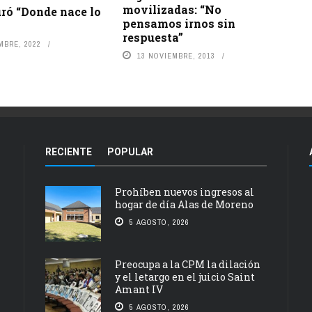
movilizadas: “No
ró “Donde nace lo
pensamos irnos sin
respuesta”
MBRE, 2022
13 NOVIEMBRE, 2013
RECIENTE
POPULAR
Prohíben nuevos ingresos al
hogar de día Alas de Moreno
5 AGOSTO, 2026
Preocupa a la CPM la dilación
y el letargo en el juicio Saint
Amant IV
5 AGOSTO, 2026