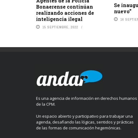
Agentes de la Policía
Se inaugu
Bonaerense continúan
nuevo”
realizando acciones de
inteligencia ilegal
16 SEPTIE
15 SEPTIEMBRE, 2022
Es una agencia de información en derechos humanos
de la CPM.
Un espacio abierto y participativo para trabajar una
agenda, desafiando las lógicas, sentidos y prácticas
de las formas de comunicación hegemónicas.