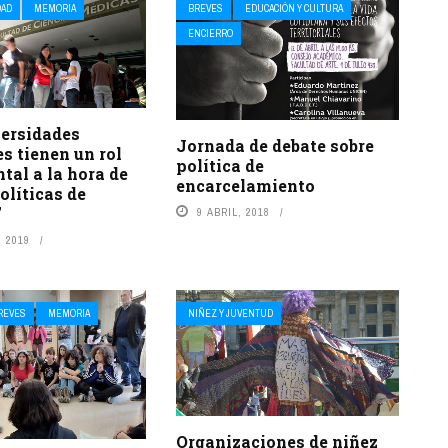
DAD
MEMORIA
BREVES
EDUCACIÓN Y CULTURA
ENCIERRO
versidades
Jornada de debate sobre
s tienen un rol
política de
al a la hora de
encarcelamiento
olíticas de
”
9 ABRIL, 2018
 2019
REVES
MEMORIA
NIÑEZ Y JUVENTUD
Organizaciones de niñez