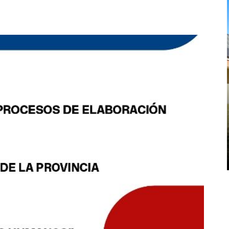
CPM
EDUCACIÓN Y CULTURA
CICLO DE CONVERSATORIOS EN LA
BIBLIOTECA DE LA CPM
RELATOS ...
La Comisión Provincial por la Memoria (CPM), el
departamento de Letras de la Facultad de
Humanidades de la Universidad Nacional de La
Plata (UNLP) e H.I.J.O.S. regional La Plata
realizaron ...