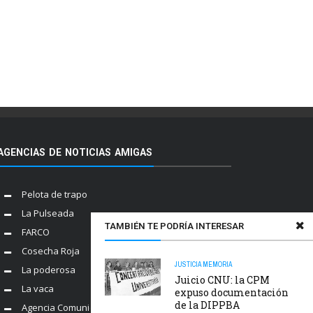
AGENCIAS DE NOTICIAS AMIGAS
Pelota de trapo
La Pulseada
TAMBIÉN TE PODRÍA INTERESAR
FARCO
Cosecha Roja
JUSTICIA
MEMORIA
La poderosa
Juicio CNU: la CPM
La vaca
expuso documentación
de la DIPPBA
Agencia Comunica