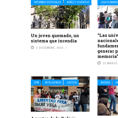
INFORMES ESPECIALES
NIÑEZ Y JUVENTUD
LESA HUMANI
“Las uni
Un joven quemado, un
nacionale
sistema que incendia
fundament
2 DICIEMBRE, 2014
generar p
memoria
13 MARZO,
CPM
INTELIGENCIA
JUSTICIA
AGENDA
B