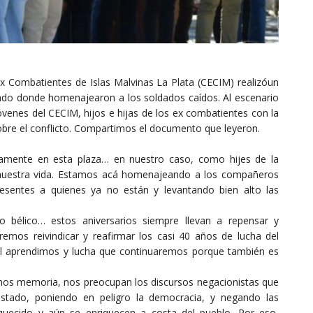
Ex Combatientes de Islas Malvinas La Plata (CECIM) realizóun
sábado donde homenajearon a los soldados caídos. Al escenario
óvenes del CECIM, hijos e hijas de los ex combatientes con la
obre el conflicto. Compartimos el documento que leyeron.
mente en esta plaza… en nuestro caso, como hijes de la
e nuestra vida. Estamos acá homenajeando a los compañeros
resentes a quienes ya no están y levantando bien alto las
o bélico… estos aniversarios siempre llevan a repensar y
eremos reivindicar y reafirmar los casi 40 años de lucha del
al aprendimos y lucha que continuaremos porque también es
os memoria, nos preocupan los discursos negacionistas que
 estado, poniendo en peligro la democracia, y negando las
iquecido y aún se enriquecen a costa del pueblo. Por eso,