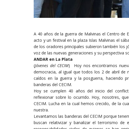
A 40 años de la guerra de Malvinas el Centro de 
acto y un festival en la plaza Islas Malvinas el 
de los oradores principales subieron también los j
voz de las nuevas generaciones y su perspectiva s
ANDAR en La Plata
(
Jóvenes del CECIM
) Hoy nos encontramos nueva
democracia, al igual que todos los 2 de abril d
caídos en la guerra y la posguerra, haciendo p
banderas del CECIM.
Hoy se cumplen 40 años del inicio del conflict
reflexionar sobre lo ocurrido. Hoy, nosotres, qu
CECIM. Lucha en la cual hemos crecido, de la cu
nuestra.
Levantamos las banderas del CECIM porque tenem
buscan relativizar y banalizar el terrorismo de
responsabilidades civiles de quienes se han enr