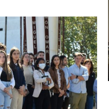
CPM
MEMORIA
DÉCIMA CONFERENCIA
MEMORIA Y DEMOCRACIA: SE
DESARROLLA LA CONFERENCIA
ANUAL ...
Entre el 28 de julio y el 1 de agosto de 2026 en la
Universidad Torcuato Di Tella se desarrolla el
10º Congreso Anual de la Memory Studies
Association que ...