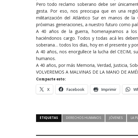
Pero todo reclamo soberano debe ser únicamente
gesta. Por eso, nos preocupa que en una reg
militarización del Atlántico Sur en manos de 
próximas generaciones, a nuestro futuro como paí
A 40 años de la guerra, homenajeamos a los
haciéndonos cargo. Todos y todas acá les debe
soberana… todos los días, hoy en el presente y por 
A 40 años, nos enorgullece la lucha del CECIM, 
humanos.
A 40 años, por más Memoria, Verdad, Justicia, Sob
VOLVEREMOS A MALVINAS DE LA MANO DE AMÉR
Comparte esto:
X
Facebook
Imprimir
W
ETIQUETAS
DERECHOS HUMANOS
JÓVENES
LA P