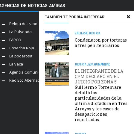
AGENCIAS DE NOTICIAS AMIGAS
TAMBIÉN TE PODRÍA INTERESAR
Pelota de trapo
La Pulseada
ENCIERRO
JUSTICIA
Condenaron por torturas
FARCO
a tres penitenciarios
Cosecha Roja
La poderosa
La vaca
JUSTICIA
LESA HUMANIDAD
EL INTEGRANTE DE LA
Agencia Comunica
CPM DECLARÓ EN EL
Red Eco Alternativo
JUICIO POR ZONA 5
Guillermo Torremare
detalló las
particularidades de la
última dictadura en Tres
Arroyos y los casos de
desapariciones
registradas