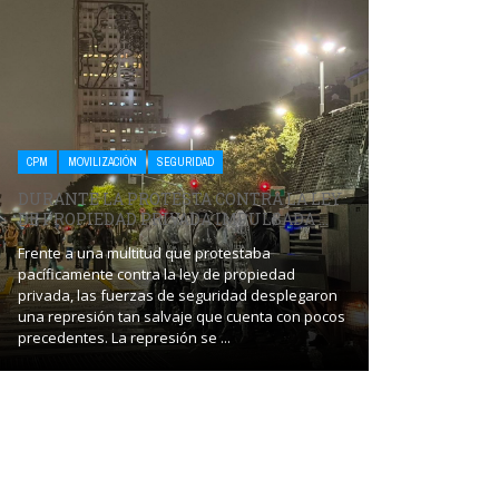
CPM
SALUD
CPM
MOVILIZACIÓN
SEGURIDAD
ALOJA PERS
DURANTE LA PROTESTA CONTRA LA LEY
PROHÍBEN
DE PROPIEDAD PRIVADA IMPULSADA ...
AL HOGAR .
Frente a una multitud que protestaba
pacíficamente contra la ley de propiedad
A partir de una 
privada, las fuerzas de seguridad desplegaron
cabo por el Juz
una represión tan salvaje que cuenta con pocos
cargo del magis
precedentes. La represión se ...
Comisión Provinci