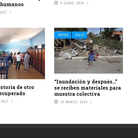
 humanos
9 JUNIO, 2014
2017
BREVES
SALUD
“Inundación y después…”
istoria de otro
se reciben materiales para
recuperado
muestra colectiva
 2017
20 MARZO, 2014