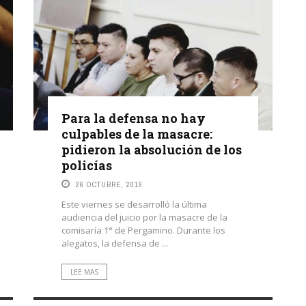
Para la defensa no hay
culpables de la masacre:
pidieron la absolución de los
policías
26 OCTUBRE, 2019
Este viernes se desarrolló la última
audiencia del juicio por la masacre de la
comisaría 1° de Pergamino. Durante los
alegatos, la defensa de ...
LEE MAS