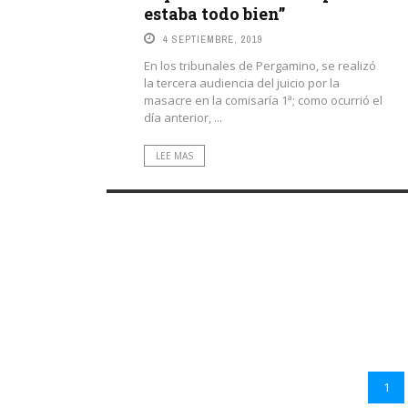
estaba todo bien”
4 SEPTIEMBRE, 2019
En los tribunales de Pergamino, se realizó
la tercera audiencia del juicio por la
masacre en la comisaría 1ª; como ocurrió el
día anterior, ...
LEE MAS
1