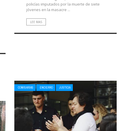
policías imputados por la muerte de siete
jóvenes en la masacre ...
LEE MAS
COMISARÍAS
ENCIERRO
JUSTICIA