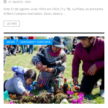
27 AGOSTO, 2024
Este 31 de agosto a las 19 hs en CAOs (7 y 78), La Plata, se presenta
el libro Cuerpos marcados. Sexo, clase y ...
LEE MAS
BREVES
IDENTIDADES Y TERRITORIOS