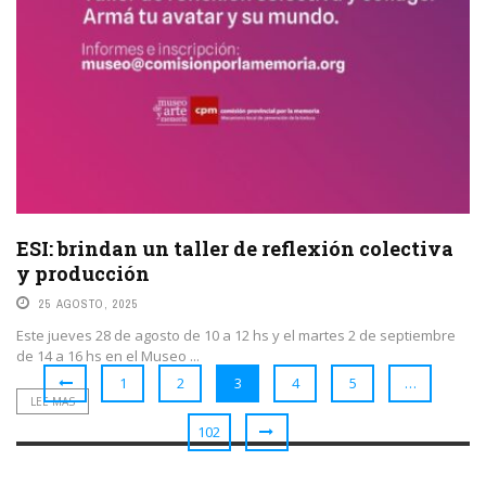
ESI: brindan un taller de reflexión colectiva
y producción
25 AGOSTO, 2025
Este jueves 28 de agosto de 10 a 12 hs y el martes 2 de septiembre
de 14 a 16 hs en el Museo ...
1
2
3
4
5
…
LEE MAS
102