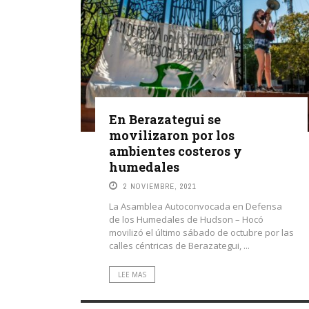
En Berazategui se
movilizaron por los
ambientes costeros y
humedales
2 NOVIEMBRE, 2021
La Asamblea Autoconvocada en Defensa
de los Humedales de Hudson – Hocó
movilizó el último sábado de octubre por las
calles céntricas de Berazategui, ...
LEE MAS