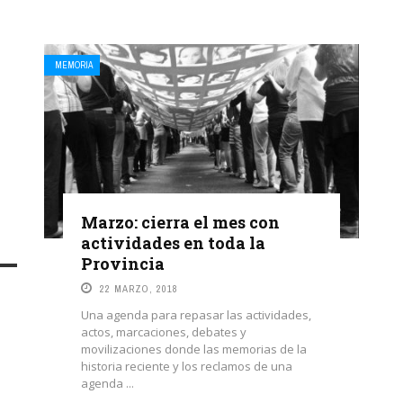
MEMORIA
Marzo: cierra el mes con
actividades en toda la
Provincia
22 MARZO, 2018
Una agenda para repasar las actividades,
actos, marcaciones, debates y
movilizaciones donde las memorias de la
historia reciente y los reclamos de una
agenda ...