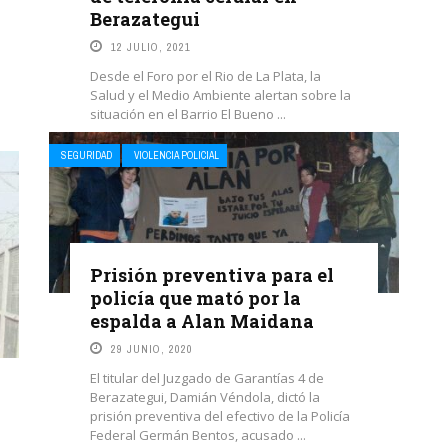
Berazategui
12 JULIO, 2021
Desde el Foro por el Rio de La Plata, la
Salud y el Medio Ambiente alertan sobre la
situación en el Barrio El Bueno ...
LEE MAS
SEGURIDAD
VIOLENCIA POLICIAL
Prisión preventiva para el
policía que mató por la
espalda a Alan Maidana
29 JUNIO, 2020
El titular del Juzgado de Garantías 4 de
Berazategui, Damián Véndola, dictó la
prisión preventiva del efectivo de la Policía
Federal Germán Bentos, acusado ...