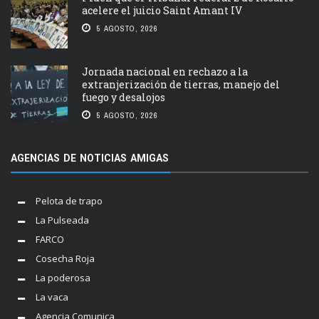
acelere el juicio Saint Amant IV
5 AGOSTO, 2026
Jornada nacional en rechazo a la
extranjerización de tierras, manejo del
fuego y desalojos
5 AGOSTO, 2026
AGENCIAS DE NOTICIAS AMIGAS
Pelota de trapo
La Pulseada
FARCO
Cosecha Roja
La poderosa
La vaca
Agencia Comunica