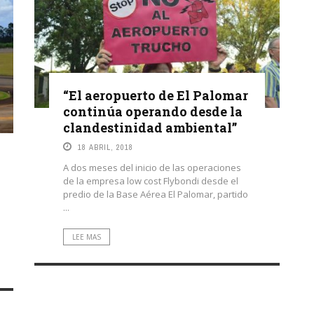
“El aeropuerto de El Palomar
continúa operando desde la
clandestinidad ambiental”
18 ABRIL, 2018
A dos meses del inicio de las operaciones
de la empresa low cost Flybondi desde el
predio de la Base Aérea El Palomar, partido
...
LEE MAS