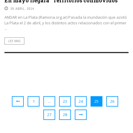
En mayo llegará “Territorios conmovidos”
28 ABRIL, 2014
ANDAR en La Plata (Ramona.org.ar) Pasada la inundación que azotó
La Plata el 2 de abril, y los distintos actos relacionados con el primer
...
LEE MAS
1
…
23
24
25
26
27
28