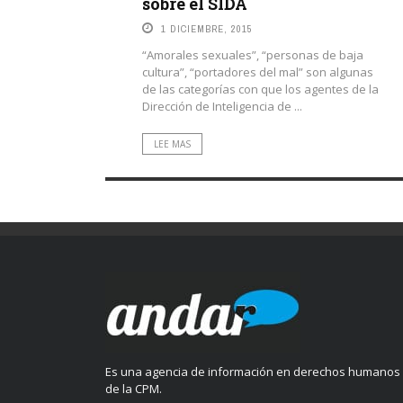
sobre el SIDA
1 DICIEMBRE, 2015
“Amorales sexuales”, “personas de baja
cultura”, “portadores del mal” son algunas
de las categorías con que los agentes de la
Dirección de Inteligencia de ...
LEE MAS
Es una agencia de información en derechos humanos
de la CPM.