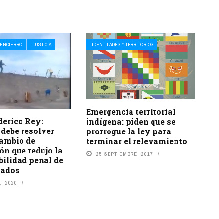
ENCIERRO
JUSTICIA
IDENTIDADES Y TERRITORIOS
Emergencia territorial
derico Rey:
indígena: piden que se
debe resolver
prorrogue la ley para
cambio de
terminar el relevamiento
ión que redujo la
25 SEPTIEMBRE, 2017
ilidad penal de
tados
, 2020