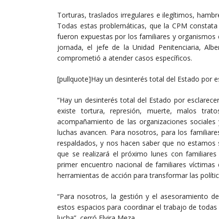
Torturas, traslados irregulares e ilegítimos, hambre
Todas estas problemáticas, que la CPM constata e
fueron expuestas por los familiares y organismos q
jornada, el jefe de la Unidad Penitenciaria, Alb
comprometió a atender casos específicos.
[pullquote]Hay un desinterés total del Estado por e
“Hay un desinterés total del Estado por esclarec
existe tortura, represión, muerte, malos tra
acompañamiento de las organizaciones sociale
luchas avancen. Para nosotros, para los familia
respaldados, y nos hacen saber que no estamos so
que se realizará el próximo lunes con familiare
primer encuentro nacional de familiares víctimas de
herramientas de acción para transformar las polític
“Para nosotros, la gestión y el asesoramiento d
estos espacios para coordinar el trabajo de toda
lucha”, cerró Elvira Meza.