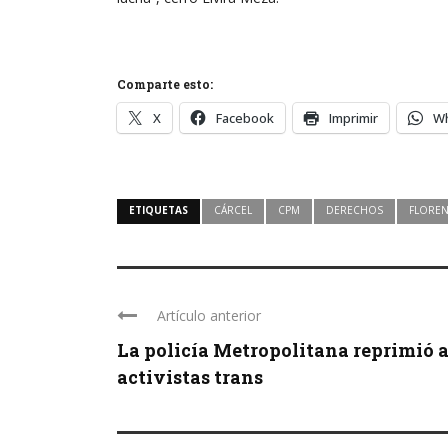
Comparte esto:
X
Facebook
Imprimir
W
ETIQUETAS
CÁRCEL
CPM
DERECHOS
FLOREN
Artículo anterior
La policía Metropolitana reprimió 
activistas trans