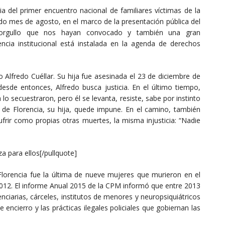
a del primer encuentro nacional de familiares víctimas de la
sado mes de agosto, en el marco de la presentación pública del
 orgullo que nos hayan convocado y también una gran
lencia institucional está instalada en la agenda de derechos
Alfredo Cuéllar. Su hija fue asesinada el 23 de diciembre de
desde entonces, Alfredo busca justicia. En el último tiempo,
o secuestraron, pero él se levanta, resiste, sabe por instinto
 de Florencia, su hija, quede impune. En el camino, también
ufrir como propias otras muertes, la misma injusticia: “Nadie
 para ellos[/pullquote]
Florencia fue la última de nueve mujeres que murieron en el
2012. El informe Anual 2015 de la CPM informó que entre 2013
nciarias, cárceles, institutos de menores y neuropsiquiátricos
 encierro y las prácticas ilegales policiales que gobiernan las