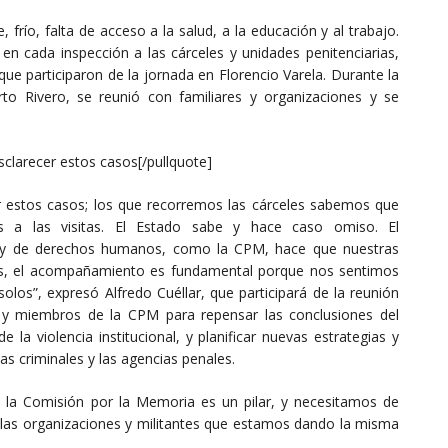
, frío, falta de acceso a la salud, a la educación y al trabajo.
n cada inspección a las cárceles y unidades penitenciarias,
ue participaron de la jornada en Florencio Varela. Durante la
erto Rivero, se reunió con familiares y organizaciones y se
sclarecer estos casos[/pullquote]
er estos casos; los que recorremos las cárceles sabemos que
tos a las visitas. El Estado sabe y hace caso omiso. El
s y de derechos humanos, como la CPM, hace que nuestras
res, el acompañamiento es fundamental porque nos sentimos
los”, expresó Alfredo Cuéllar, que participará de la reunión
s y miembros de la CPM para repensar las conclusiones del
 la violencia institucional, y planificar nuevas estrategias y
as criminales y las agencias penales.
e la Comisión por la Memoria es un pilar, y necesitamos de
s las organizaciones y militantes que estamos dando la misma