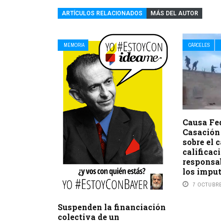
ARTÍCULOS RELACIONADOS
MÁS DEL AUTOR
MEMORIA
CÁRCELES
Causa Fe
Casación 
sobre el 
calificac
responsab
los impu
7 OCTUBRE
Suspenden la financiación
colectiva de un