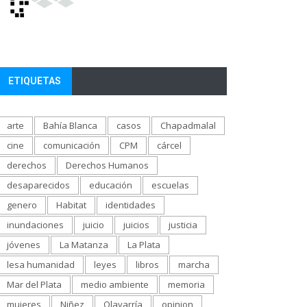
ETIQUETAS
arte
Bahía Blanca
casos
Chapadmalal
cine
comunicación
CPM
cárcel
derechos
Derechos Humanos
desaparecidos
educación
escuelas
genero
Habitat
identidades
inundaciones
juicio
juicios
justicia
jóvenes
La Matanza
La Plata
lesa humanidad
leyes
libros
marcha
Mar del Plata
medio ambiente
memoria
mujeres
Niñez
Olavarría
opinion