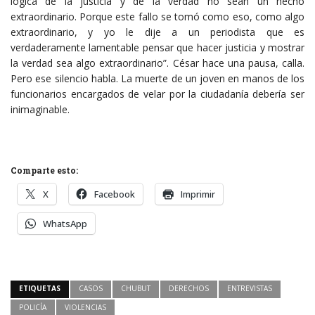
lógica de la justicia y de la verdad no sean un hecho
extraordinario. Porque este fallo se tomó como eso, como algo
extraordinario, y yo le dije a un periodista que es
verdaderamente lamentable pensar que hacer justicia y mostrar
la verdad sea algo extraordinario”. César hace una pausa, calla.
Pero ese silencio habla. La muerte de un joven en manos de los
funcionarios encargados de velar por la ciudadanía debería ser
inimaginable.
Comparte esto:
X
Facebook
Imprimir
WhatsApp
ETIQUETAS
CASOS
CHUBUT
DERECHOS
ENTREVISTAS
POLICÍA
VIOLENCIAS