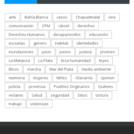
arte
Bahía Blanca
casos
Chapadmalal
cine
comunicación
CPM
cárcel
derechos
Derechos Humanos
desaparecidos
educación
escuelas
genero
Habitat
identidades
inundaciones
juicio
juicios
justicia
jóvenes
La Matanza
La Plata
lesa humanidad
leyes
libros
marcha
Mar del Plata
medio ambiente
memoria
mujeres
Niñez
Olavarría
opinion
policía
provincia
Pueblos Originarios
Quilmes
reclamo
Salud
seguridad
Sitios
tortura
trabajo
violencias