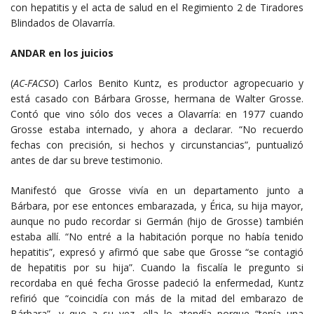
con hepatitis y el acta de salud en el Regimiento 2 de Tiradores
Blindados de Olavarría.
ANDAR en los juicios
(
AC-FACSO
) Carlos Benito Kuntz, es productor agropecuario y
está casado con Bárbara Grosse, hermana de Walter Grosse.
Contó que vino sólo dos veces a Olavarría: en 1977 cuando
Grosse estaba internado, y ahora a declarar. “No recuerdo
fechas con precisión, si hechos y circunstancias”, puntualizó
antes de dar su breve testimonio.
Manifestó que Grosse vivía en un departamento junto a
Bárbara, por ese entonces embarazada, y Érica, su hija mayor,
aunque no pudo recordar si Germán (hijo de Grosse) también
estaba allí. “No entré a la habitación porque no había tenido
hepatitis”, expresó y afirmó que sabe que Grosse “se contagió
de hepatitis por su hija”. Cuando la fiscalía le pregunto si
recordaba en qué fecha Grosse padeció la enfermedad, Kuntz
refirió que “coincidía con más de la mitad del embarazo de
Bárbara”, y que a su vez, ella lo atendía porque “tenía una