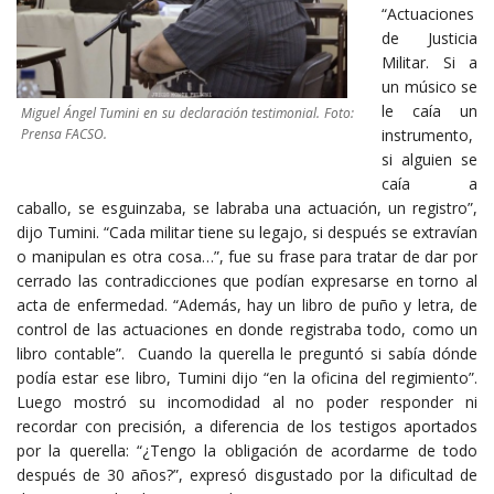
“Actuaciones
de Justicia
Militar. Si a
un músico se
le caía un
Miguel Ángel Tumini en su declaración testimonial. Foto:
Prensa FACSO.
instrumento,
si alguien se
caía a
caballo, se esguinzaba, se labraba una actuación, un registro”,
dijo Tumini. “Cada militar tiene su legajo, si después se extravían
o manipulan es otra cosa…”, fue su frase para tratar de dar por
cerrado las contradicciones que podían expresarse en torno al
acta de enfermedad. “Además, hay un libro de puño y letra, de
control de las actuaciones en donde registraba todo, como un
libro contable”. Cuando la querella le preguntó si sabía dónde
podía estar ese libro, Tumini dijo “en la oficina del regimiento”.
Luego mostró su incomodidad al no poder responder ni
recordar con precisión, a diferencia de los testigos aportados
por la querella: “¿Tengo la obligación de acordarme de todo
después de 30 años?”, expresó disgustado por la dificultad de