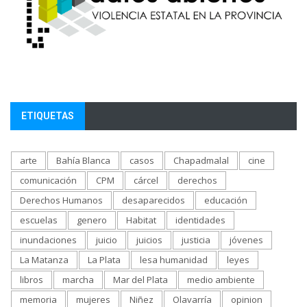
ETIQUETAS
arte
Bahía Blanca
casos
Chapadmalal
cine
comunicación
CPM
cárcel
derechos
Derechos Humanos
desaparecidos
educación
escuelas
genero
Habitat
identidades
inundaciones
juicio
juicios
justicia
jóvenes
La Matanza
La Plata
lesa humanidad
leyes
libros
marcha
Mar del Plata
medio ambiente
memoria
mujeres
Niñez
Olavarría
opinion