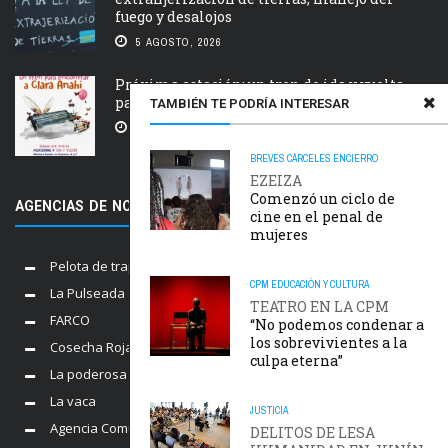
fuego y desalojos
5 AGOSTO, 2026
Próxima estación: un tren de ida y vuelta
para Clara Anahí
TAMBIÉN TE PODRÍA INTERESAR
5 AGOSTO, 2026
BREVES
CÁRCELES
ENCIERRO
EZEIZA
Comenzó un ciclo de
AGENCIAS DE NOTICIAS AMIGAS
cine en el penal de
mujeres
Pelota de trapo
CPM
EDUCACIÓN Y CULTURA
La Pulseada
TEATRO EN LA CPM
FARCO
“No podemos condenar a
los sobrevivientes a la
Cosecha Roja
culpa eterna”
La poderosa
La vaca
JUSTICIA
Agencia Comunica
DELITOS DE LESA